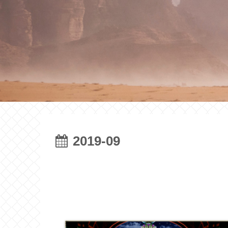
2019-09