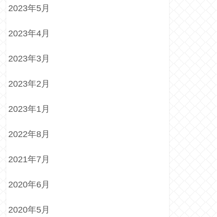
2023年5月
2023年4月
2023年3月
2023年2月
2023年1月
2022年8月
2021年7月
2020年6月
2020年5月