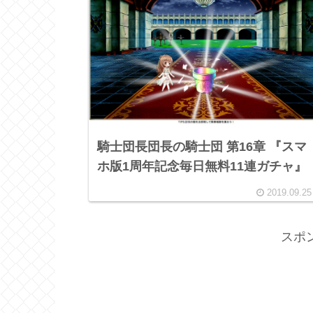
騎士団長団長の騎士団 第16章 『スマ
ホ版1周年記念毎日無料11連ガチャ』
2019.09.25
スポ