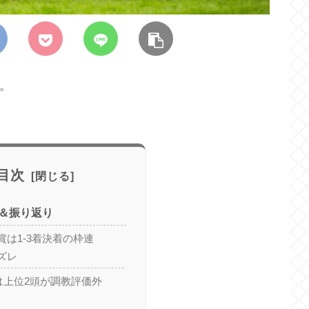
画。
目次
＆振り返り
は1-3着決着の枠連
ズレ
は上位2頭が調教評価外