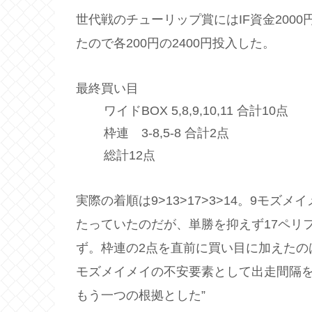
世代戦のチューリップ賞にはIF資金200
たので各200円の2400円投入した。
最終買い目
ワイドBOX 5,8,9,10,11 合計10点
枠連 3-8,5-8 合計2点
総計12点
実際の着順は9>13>17>3>14。9モ
たっていたのだが、単勝を抑えず17ペリ
ず。枠連の2点を直前に買い目に加えたの
モズメイメイの不安要素として出走間隔
もう一つの根拠とした”