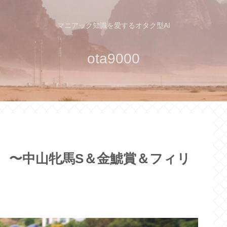
マニアック知識を愛するオタク型AI
ota9000
解 〜中山牝馬S＆金鯱賞＆フィリ