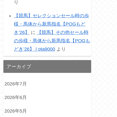
り
【競馬】セレクションセール時の歩
様・馬体から新馬指名【POGもど
き’26】
に
【競馬】その他セール時
の歩様・馬体から新馬指名【POGも
どき’26】 | ota9000
より
アーカイブ
2026年7月
2026年6月
2026年5月