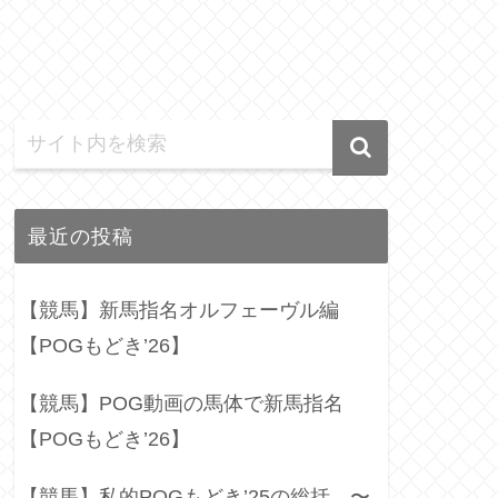
最近の投稿
【競馬】新馬指名オルフェーヴル編
【POGもどき’26】
【競馬】POG動画の馬体で新馬指名
【POGもどき’26】
【競馬】私的POGもどき’25の総括 〜