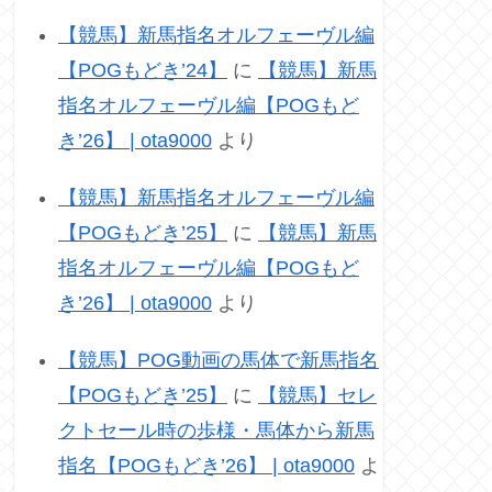
【競馬】新馬指名オルフェーヴル編
【POGもどき’24】
に
【競馬】新馬
指名オルフェーヴル編【POGもど
き’26】 | ota9000
より
【競馬】新馬指名オルフェーヴル編
【POGもどき’25】
に
【競馬】新馬
指名オルフェーヴル編【POGもど
き’26】 | ota9000
より
【競馬】POG動画の馬体で新馬指名
【POGもどき’25】
に
【競馬】セレ
クトセール時の歩様・馬体から新馬
指名【POGもどき’26】 | ota9000
よ