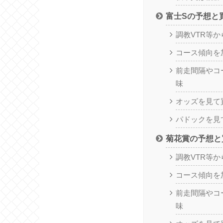
富士Sの予想と
調教VTR等
コース傾向を
前走間隔やコ
味
オッズを見て
パドックを見
菊花賞の予想と
調教VTR等
コース傾向を
前走間隔やコ
味