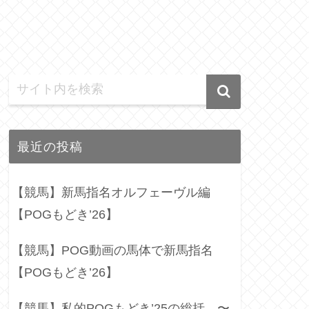
最近の投稿
【競馬】新馬指名オルフェーヴル編
【POGもどき’26】
【競馬】POG動画の馬体で新馬指名
【POGもどき’26】
【競馬】私的POGもどき’25の総括 〜