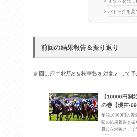
オッズを見て
パドックを見
前回の結果報告＆振り返り
前回は府中牝馬S＆秋華賞を対象として予
【10000円
の巻【現在-69
年始10000円の
回の結果報告＆振
賞典を対象として
プラス ...