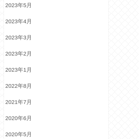
2023年5月
2023年4月
2023年3月
2023年2月
2023年1月
2022年8月
2021年7月
2020年6月
2020年5月