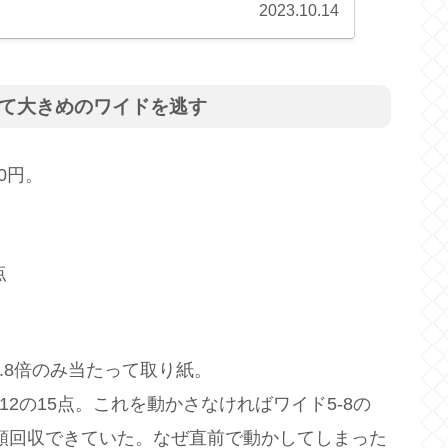
2023.10.14
いて大きめのワイドを逃す
0円。
点
の5.8倍のみ当たって取り紙。
11,12の15点。これを動かさなければワイド5-8の
きめの額回収できていた。なぜ直前で動かしてしまった