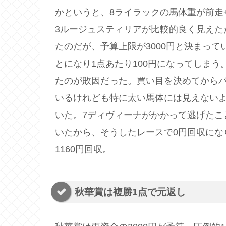
かというと、8ライラックの馬体重が前走+
3ルージュスティリアが比較的良く見えた
たのだが、予算上限が3000円と決まって
とになり1点あたり100円になってしまう
たのが敗因だった。買い目を決めてからパ
いるけれども特に太い馬体には見えない
いた。7ディヴィーナがかかって逃げたこ
いたから、そうしたレースで0円回収にな
1160円回収。
秋華賞は複勝1点で元返し