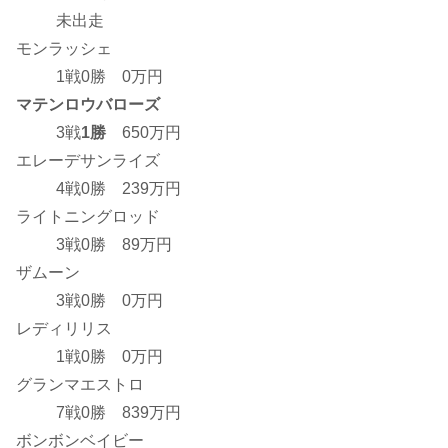
未出走
モンラッシェ
1戦0勝 0万円
マテンロウバローズ
3戦
1勝
650万円
エレーデサンライズ
4戦0勝 239万円
ライトニングロッド
3戦0勝 89万円
ザムーン
3戦0勝 0万円
レディリリス
1戦0勝 0万円
グランマエストロ
7戦0勝 839万円
ボンボンベイビー