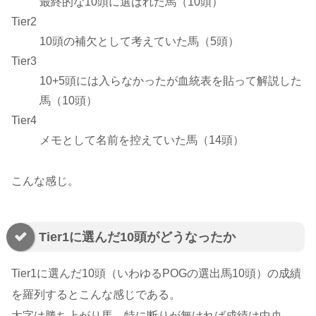
最終的な10頭に選ばれた馬（10頭）
Tier2
10頭の補欠として考えていた馬（5頭）
Tier3
10+5頭には入らなかったが血統表を貼って解説した
馬（10頭）
Tier4
メモとして名前を控えていた馬（14頭）
こんな感じ。
Tier1に選んだ10頭がどうなったか
Tier1に選んだ10頭（いわゆるPOGの選出馬10頭）の成績
を羅列するとこんな感じである。
太字は勝ち上がり馬。特に断りが無ければ成績は中央。