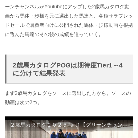
ーンチャンネルがYoutubeにアップした2歳馬カタログ動
画から馬体・歩様を元に選出した馬達と、各種サラブレッ
ドセールで購買者向けに公開された馬体・歩様動画を根拠
に選んだ馬達のその後の成績を追っていく。
2歳馬カタログPOGは期待度Tier1～4
に分けて結果発表
まず2歳馬カタログをソースに選出した方から。ソースの
動画は次の2つ。
２歳馬カタログ２０２５Part1【グリーンチャンネル水曜馬スペ！】