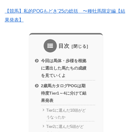
【競馬】私的POGもどき’25の総括 〜種牡馬限定編【結
果発表】
目次
今回は馬体・歩様を根拠
に選出した馬たちの成績
を見ていくよ
2歳馬カタログPOGは期
待度Tier1～4に分けて結
果発表
Tier1に選んだ10頭がど
うなったか
Tier2に選んだ5頭がど