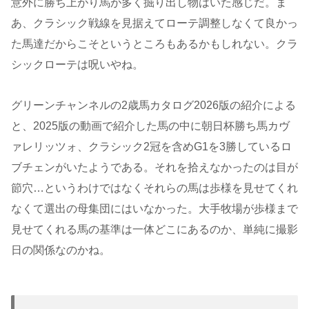
意外に勝ち上がり馬が多く掘り出し物はいた感じだ。ま
あ、クラシック戦線を見据えてローテ調整しなくて良かっ
た馬達だからこそというところもあるかもしれない。クラ
シックローテは呪いやね。
グリーンチャンネルの2歳馬カタログ2026版の紹介による
と、2025版の動画で紹介した馬の中に朝日杯勝ち馬カヴ
ァレリッツォ、クラシック2冠を含めG1を3勝しているロ
ブチェンがいたようである。それを拾えなかったのは目が
節穴…というわけではなくそれらの馬は歩様を見せてくれ
なくて選出の母集団にはいなかった。大手牧場が歩様まで
見せてくれる馬の基準は一体どこにあるのか、単純に撮影
日の関係なのかね。