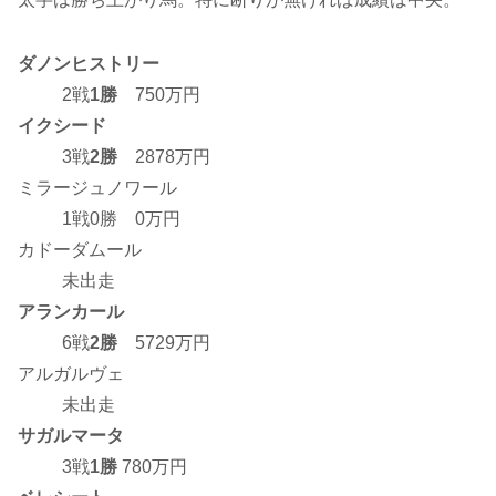
ダノンヒストリー
2戦
1勝
750万円
イクシード
3戦
2勝
2878万円
ミラージュノワール
1戦0勝 0万円
カドーダムール
未出走
アランカール
6戦
2勝
5729万円
アルガルヴェ
未出走
サガルマータ
3戦
1勝
780万円