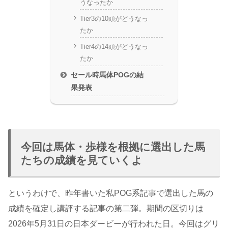
うなったか
Tier3の10頭がどうなっ
たか
Tier4の14頭がどうなっ
たか
セール時馬体POGの結
果発表
今回は馬体・歩様を根拠に選出した馬
たちの成績を見ていくよ
というわけで、昨年書いた私POG系記事で選出した馬の
成績を確定し講評する記事の第二弾。期間の区切りは
2026年5月31日の日本ダービーが行われた日。今回はグリ