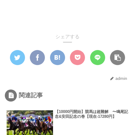
シェアする
admin
関連記事
【10000円開始】競馬は超難解 〜鳴尾記
念&安田記念の巻【現在-17280円】