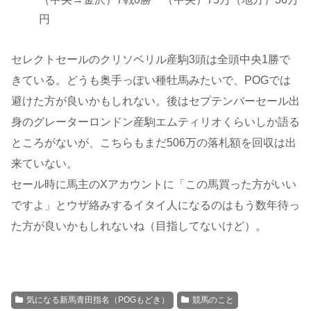
円
セレクトセールのクリソベリル産駒3頭は全頭中央1勝で
きている。どうも奥手っぽい種牡馬みたいで、POGでは
避けた方が良いかもしれない。後はセプテンバーセール出
身のグレーターロンドン産駒エムティリオくらいしか語る
ところがないが、こちらもまだ506万の落札額を回収は出
来ていない。
セール時に馬主のXアカウントに「この馬買った方がいい
ですよ」とウザ絡みするイタイ人になるのはもう数年待っ
た方が良いかもしれないね（目指してないけど）。
気になる新馬青田指名（POGもどき）
競馬のこと