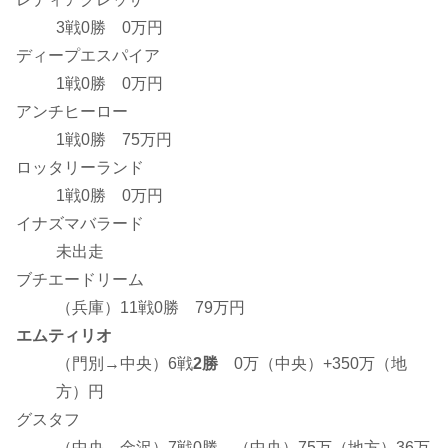
3戦0勝 0万円
ディープエスパイア
1戦0勝 0万円
アンチヒーロー
1戦0勝 75万円
ロッタリーランド
1戦0勝 0万円
イナズマバラード
未出走
ブチエードリーム
（兵庫）11戦0勝 79万円
エムティリオ
（門別→中央）6戦
2勝
0万（中央）+350万（地
方）円
グスタフ
（中央→金沢）7戦0勝 （中央）75万（地方）36万