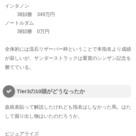
インタノン
3戦0勝 349万円
ノートルダム
3戦0勝 0万円
全体的には流石リザーバー枠ということで本指名より成績
が寂しいが、サンダーストラックは重賞のシンザン記念を
勝てている。
Tier3の10頭がどうなったか
血統表貼って解説したけれども指名はしなかった馬。はた
して掘り出し物はいたのだろうか。
ビジュアライズ