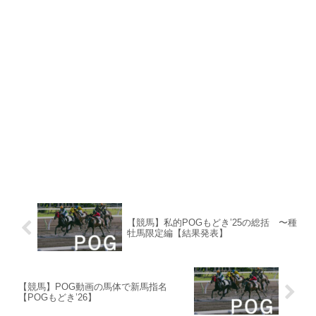
【競馬】私的POGもどき’25の総括 〜種
牡馬限定編【結果発表】
【競馬】POG動画の馬体で新馬指名
【POGもどき’26】