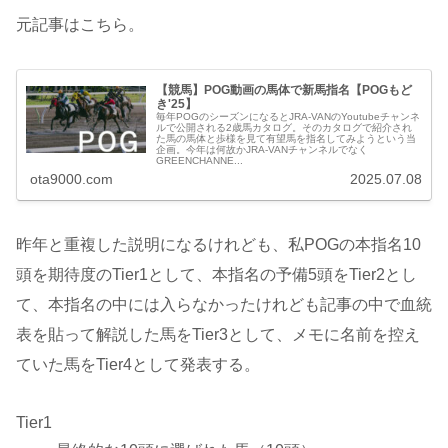
元記事はこちら。
【競馬】POG動画の馬体で新馬指名【POGもど
き'25】
毎年POGのシーズンになるとJRA-VANのYoutubeチャンネ
ルで公開される2歳馬カタログ。そのカタログで紹介され
た馬の馬体と歩様を見て有望馬を指名してみようという当
企画。今年は何故かJRA-VANチャンネルでなく
GREENCHANNE...
ota9000.com
2025.07.08
昨年と重複した説明になるけれども、私POGの本指名10
頭を期待度のTier1として、本指名の予備5頭をTier2とし
て、本指名の中には入らなかったけれども記事の中で血統
表を貼って解説した馬をTier3として、メモに名前を控え
ていた馬をTier4として発表する。
Tier1